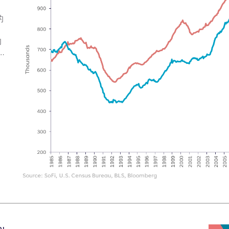
的
的
…