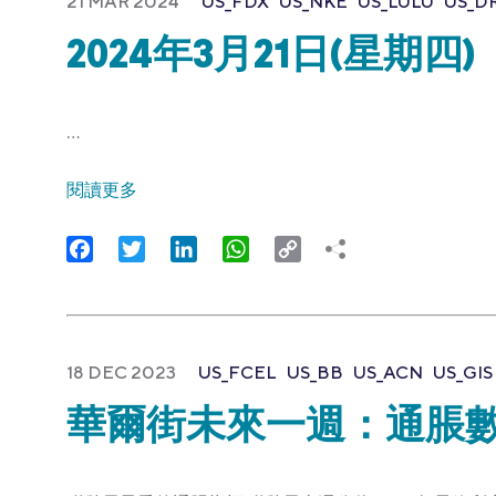
21 MAR 2024
US_FDX
US_NKE
US_LULU
US_DR
2024年3月21日(星期四)
…
閱讀更多
Facebook
Twitter
LinkedIn
WhatsApp
Copy
Link
18 DEC 2023
US_FCEL
US_BB
US_ACN
US_GIS
華爾街未來一週：通脹