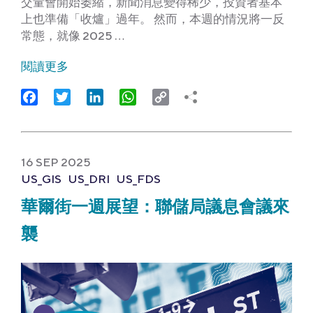
交量會開始萎縮，新聞消息變得稀少，投資者基本
上也準備「收爐」過年。 然而，本週的情況將一反
常態，就像 2025 …
閱讀更多
Facebook
Twitter
LinkedIn
WhatsApp
Copy
Link
16 SEP 2025
US_GIS
US_DRI
US_FDS
華爾街一週展望：聯儲局議息會議來
襲