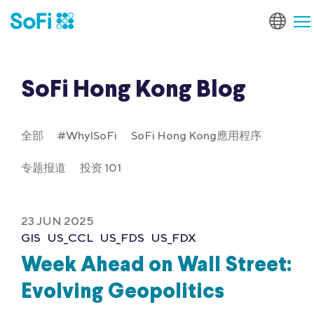
SoFi Hong Kong Blog
全部
#WhyISoFi
SoFi Hong Kong應用程序
专题报道
投资 101
23 JUN 2025
GIS
US_CCL
US_FDS
US_FDX
Week Ahead on Wall Street:
Evolving Geopolitics