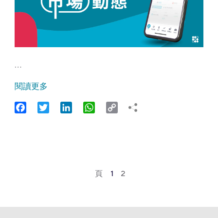
…
閱讀更多
Facebook
Twitter
LinkedIn
WhatsApp
Copy
Link
頁
1
2