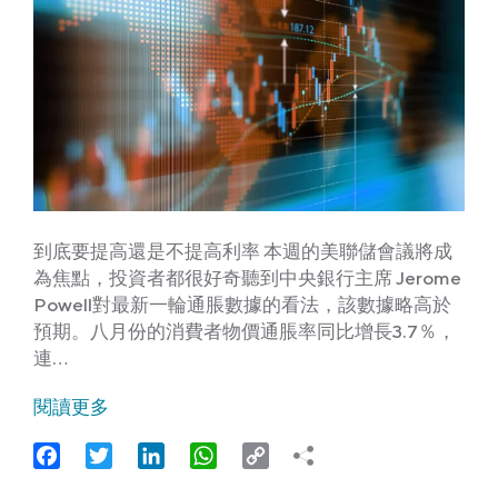
到底要提高還是不提高利率 本週的美聯儲會議將成
為焦點，投資者都很好奇聽到中央銀行主席 Jerome
Powell對最新一輪通脹數據的看法，該數據略高於
預期。八月份的消費者物價通脹率同比增長3.7％，
連…
閱讀更多
Facebook
Twitter
LinkedIn
WhatsApp
Copy
Link