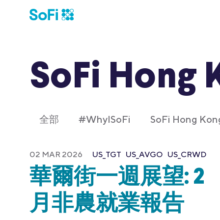
SoFi Hong 
全部
#WhyISoFi
SoFi Hong K
02 MAR 2026
US_TGT
US_AVGO
US_CRWD
華爾街一週展望: 2
月非農就業報告