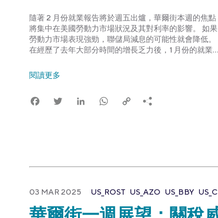
隨著 2 月份就業報告將於週五出爐，華爾街本週的焦點
將集中在美國勞動力市場狀況及其對利率的影響。 如果
勞動力市場表現強勁，聯儲局減息的可能性就會降低。
在經歷了去年大部分時間的增長乏力後，1 月份的就業
閱讀更多
Facebook
Twitter
LinkedIn
WhatsApp
Copy
Link
03 MAR 2025
US_ROST
US_AZO
US_BBY
US_
華爾街一週展望：關稅