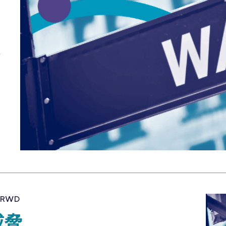
…
CRWD
威脅