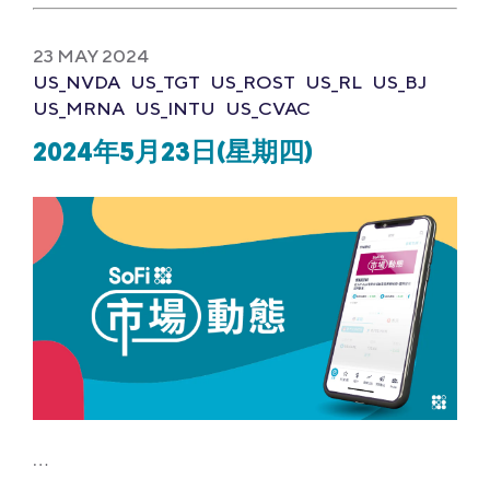
23 MAY 2024
US_NVDA
US_TGT
US_ROST
US_RL
US_BJ
US_MRNA
US_INTU
US_CVAC
2024年5月23日(星期四)
…