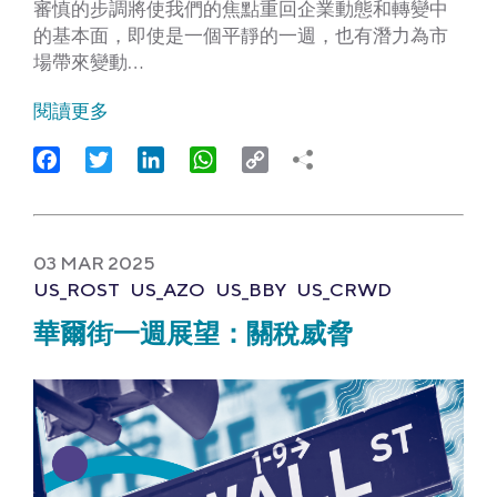
審慎的步調將使我們的焦點重回企業動態和轉變中
的基本面，即使是一個平靜的一週，也有潛力為市
場帶來變動…
閱讀更多
Facebook
Twitter
LinkedIn
WhatsApp
Copy
Link
03 MAR 2025
US_ROST
US_AZO
US_BBY
US_CRWD
華爾街一週展望：關稅威脅