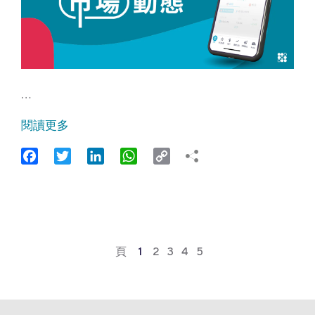
…
閱讀更多
Facebook
Twitter
LinkedIn
WhatsApp
Copy
Link
頁
1
2
3
4
5