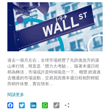
過去一個月左右，全球市場經歷了先跌後急升的過
山車行情，簡直是「體力大考驗」。隨著本週日程
稍為轉淡，市場或許是時候喘息一下。 概覽 經過過
去幾週的市場波動，交易員因應本週日程相對輕鬆
而稍作休整，實在情有…
閱讀更多
Facebook
Twitter
LinkedIn
WhatsApp
Copy