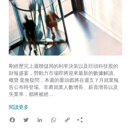
剛經歷完上週聯儲局的利率決策以及巨頭科技股的
財報盛宴，勞動力市場即將迎來最新的數據解讀。
概覽 毫無疑問，本週的重頭戲將在週五 7 月就業報
告公布時登場。非農就業人數增長、薪資增長以及
失業率，都將被經…
閱讀更多
Facebook
Twitter
LinkedIn
WhatsApp
Copy
Link