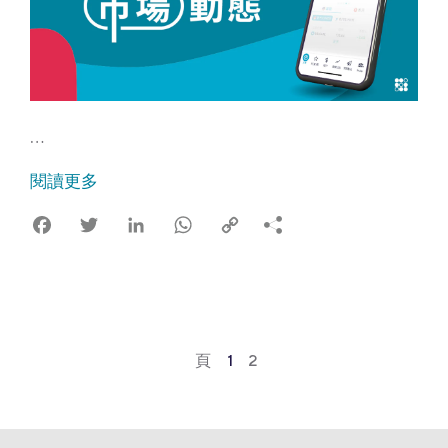
…
閱讀更多
Facebook
Twitter
LinkedIn
WhatsApp
Copy
Link
頁
1
2