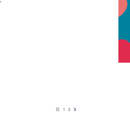
L
頁
1
2
3