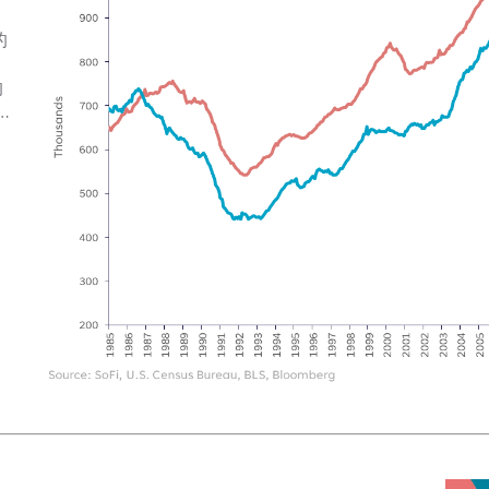
的
的
…