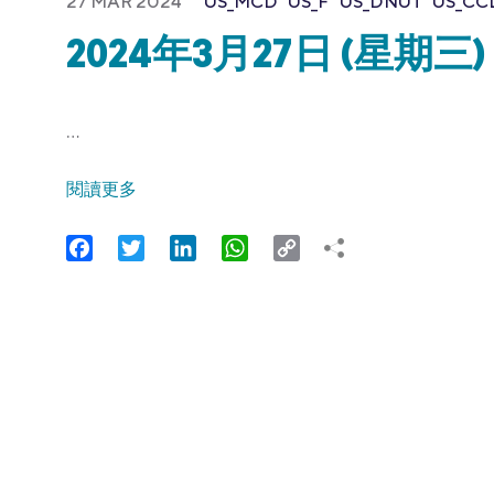
27 MAR 2024
US_MCD
US_F
US_DNUT
US_CC
2024年3月27日 (星期三)
…
閱讀更多
Facebook
Twitter
LinkedIn
WhatsApp
Copy
Link