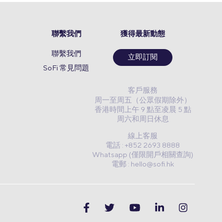
聯繫我們
獲得最新動態
聯繫我們
立即訂閱
SoFi 常見問題
客戶服務
周一至周五（公眾假期除外）
香港時間上午 9 點至凌晨 5 點
周六和周日休息
線上客服
電話 : +852 2693 8888
Whatsapp (僅限開戶相關查詢)
電郵 :
hello@sofi.hk