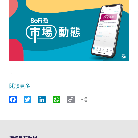
…
閱讀更多
Facebook
Twitter
LinkedIn
WhatsApp
Copy
Link