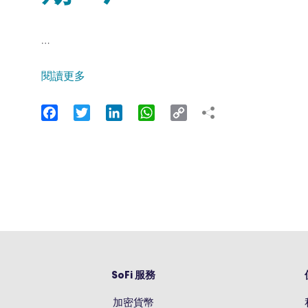
…
閱讀更多
Facebook
Twitter
LinkedIn
WhatsApp
Copy
Link
SoFi 服務
加密貨幣