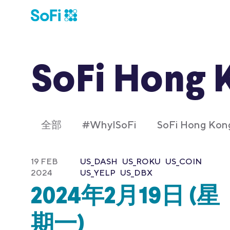
SoFi Hong 
全部
#WhyISoFi
SoFi Hong K
19 FEB
US_DASH
US_ROKU
US_COIN
2024
US_YELP
US_DBX
2024年2月19日 (星
期一)