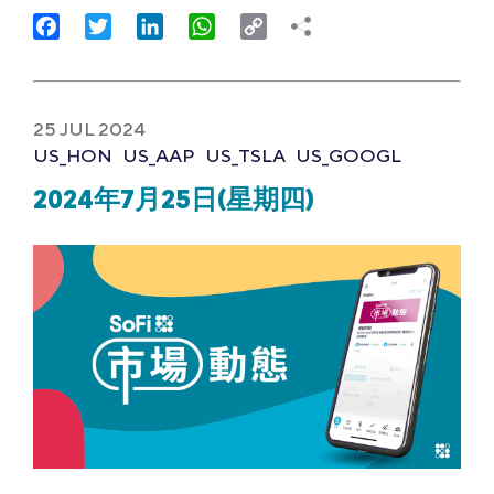
Facebook
Twitter
LinkedIn
WhatsApp
Copy
Link
25 JUL 2024
US_HON
US_AAP
US_TSLA
US_GOOGL
2024年7月25日(星期四)