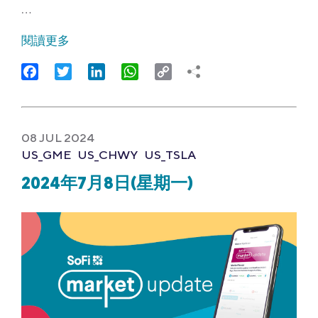
…
閱讀更多
Facebook
Twitter
LinkedIn
WhatsApp
Copy
Link
08 JUL 2024
US_GME
US_CHWY
US_TSLA
2024年7月8日(星期一)