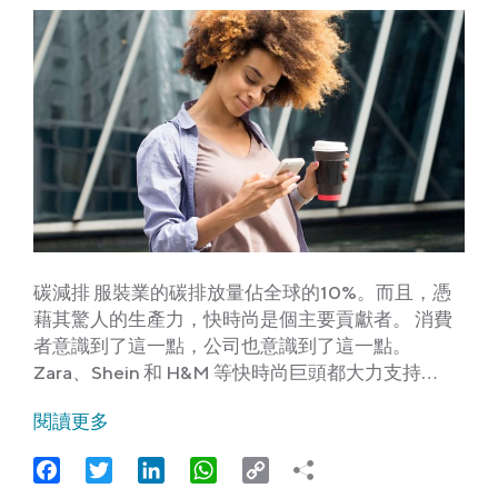
碳減排 服裝業的碳排放量佔全球的10%。而且，憑
藉其驚人的生產力，快時尚是個主要貢獻者。 消費
者意識到了這一點，公司也意識到了這一點。
Zara、Shein 和 H&M 等快時尚巨頭都大力支持…
閱讀更多
Facebook
Twitter
LinkedIn
WhatsApp
Copy
Link