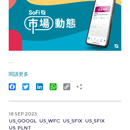
…
閱讀更多
Facebook
Twitter
LinkedIn
WhatsApp
Copy
Link
18 SEP 2023
US_GOOGL
US_WFC
US_SFIX
US_SFIX
US_PLNT