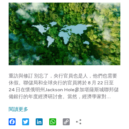
重訪與修訂 別忘了，央行官員也是人，他們也需要
休假。聯儲局和全球央行的官員將於 8 月 22 日至
24 日在懷俄明州Jackson Hole參加堪薩斯城聯邦儲
備銀行的年度經濟研討會。當然，經濟學家對…
閱讀更多
Facebook
Twitter
LinkedIn
WhatsApp
Copy
Link