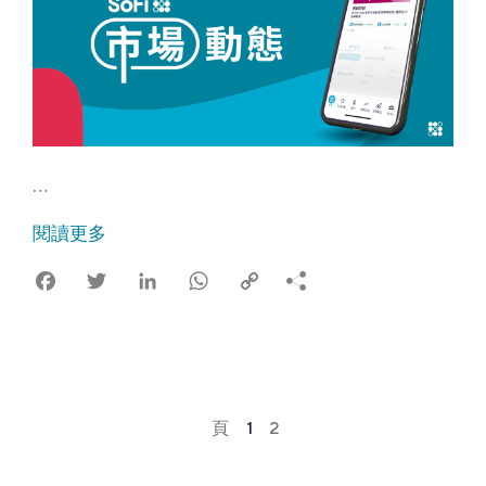
…
閱讀更多
Facebook
Twitter
LinkedIn
WhatsApp
Copy
Link
頁
1
2