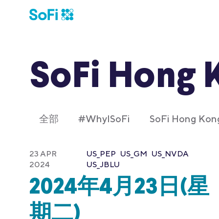
SoFi Hong 
全部
#WhyISoFi
SoFi Hong K
23 APR
US_PEP
US_GM
US_NVDA
2024
US_JBLU
2024年4月23日(星
期二)