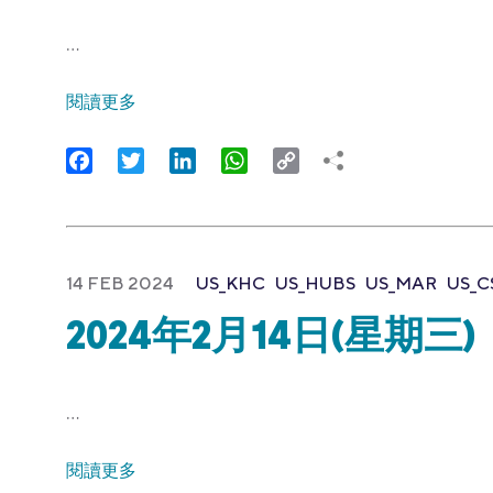
…
閱讀更多
Facebook
Twitter
LinkedIn
WhatsApp
Copy
Link
14 FEB 2024
US_KHC
US_HUBS
US_MAR
US_
2024年2月14日(星期三)
…
閱讀更多