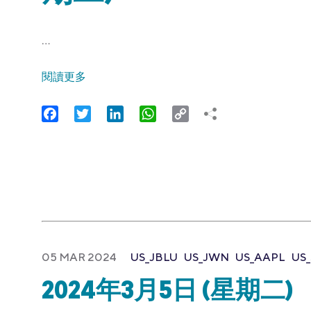
…
閱讀更多
Facebook
Twitter
LinkedIn
WhatsApp
Copy
Link
05 MAR 2024
US_JBLU
US_JWN
US_AAPL
US
2024年3月5日 (星期二)