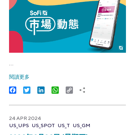
…
閱讀更多
Facebook
Twitter
LinkedIn
WhatsApp
Copy
Link
24 APR 2024
US_UPS
US_SPOT
US_T
US_GM