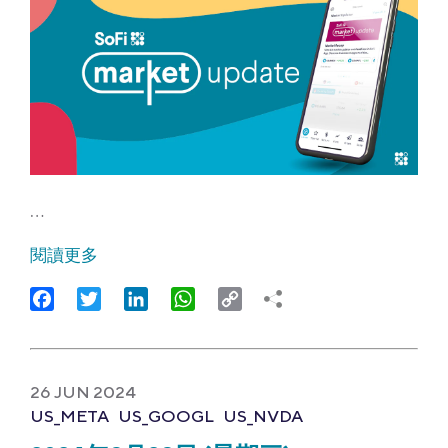
…
閱讀更多
Facebook
Twitter
LinkedIn
WhatsApp
Copy
Link
26 JUN 2024
US_META
US_GOOGL
US_NVDA