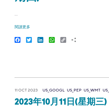
…
閱讀更多
Facebook
Twitter
LinkedIn
WhatsApp
Copy
Link
11 OCT 2023
US_GOOGL
US_PEP
US_WMT
US
2023年10月11日(星期三)