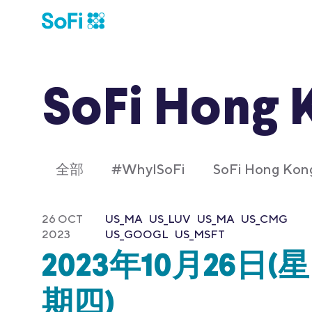
SoFi Hong 
全部
#WhyISoFi
SoFi Hong K
26 OCT
US_MA
US_LUV
US_MA
US_CMG
2023
US_GOOGL
US_MSFT
2023年10月26日(星
期四)