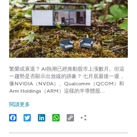
繁榮或衰退？ AI熱潮已經推動股市上漲數月。但這
一趨勢是否顯示出放緩的跡象？ 七月底最後一週，
像NVIDIA（NVDA）、Qualcomm（QCOM）和
Arm Holdings（ARM）這樣的半導體股…
閱讀更多
Facebook
Twitter
LinkedIn
WhatsApp
Copy
Link