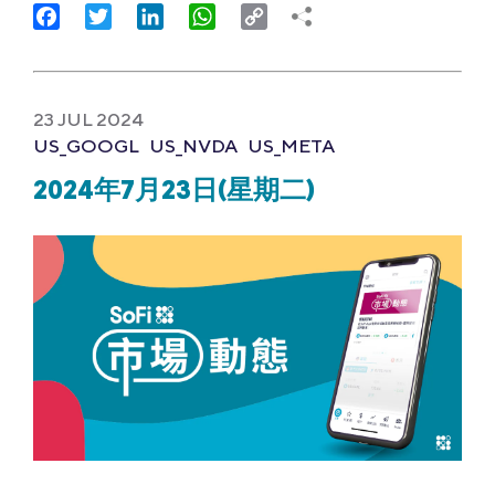
Facebook
Twitter
LinkedIn
WhatsApp
Copy
Link
23 JUL 2024
US_GOOGL
US_NVDA
US_META
2024年7月23日(星期二)