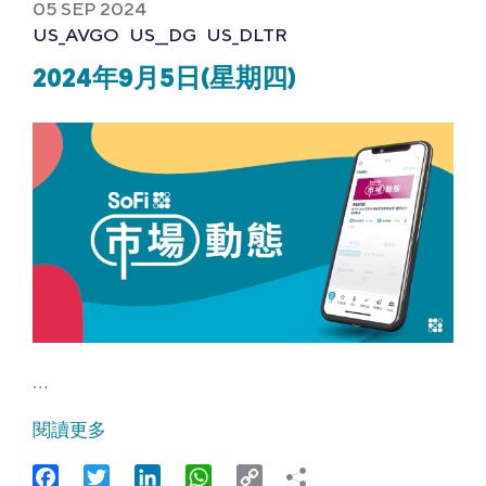
05 SEP 2024
US_AVGO
US__DG
US_DLTR
2024年9月5日(星期四)
…
閱讀更多
Facebook
Twitter
LinkedIn
WhatsApp
Copy