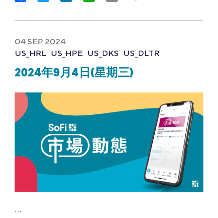
Link
04 SEP 2024
US_HRL
US_HPE
US_DKS
US_DLTR
2024年9月4日(星期三)
…