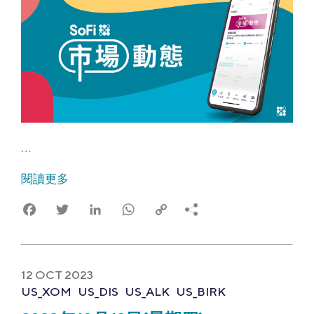
…
閱讀更多
Facebook
Twitter
LinkedIn
WhatsApp
Copy
Link
12 OCT 2023
US_XOM
US_DIS
US_ALK
US_BIRK