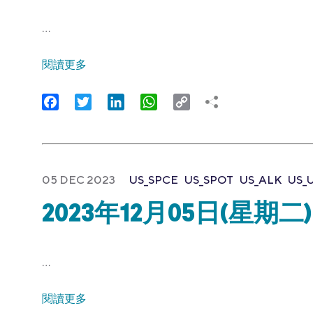
…
閱讀更多
Facebook
Twitter
LinkedIn
WhatsApp
Copy
Link
05 DEC 2023
US_SPCE
US_SPOT
US_ALK
US_
2023年12月05日(星期二)
…
閱讀更多