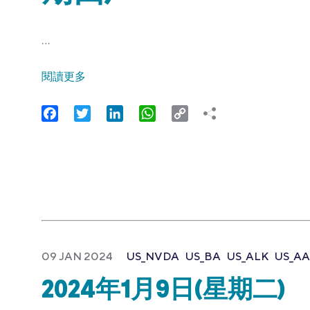
…
閱讀更多
Facebook
Twitter
LinkedIn
WhatsApp
Copy
Link
09 JAN 2024
US_NVDA
US_BA
US_ALK
US_A
2024年1月9日(星期二)