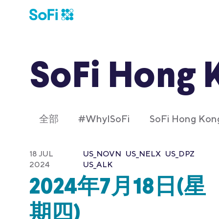
SoFi Hong 
全部
#WhyISoFi
SoFi Hong K
18 JUL
US_NOVN
US_NELX
US_DPZ
2024
US_ALK
2024年7月18日(星
期四)