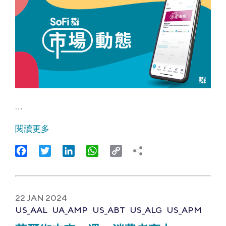
…
閱讀更多
Facebook
Twitter
LinkedIn
WhatsApp
Copy
Link
22 JAN 2024
US_AAL
UA_AMP
US_ABT
US_ALG
US_APM