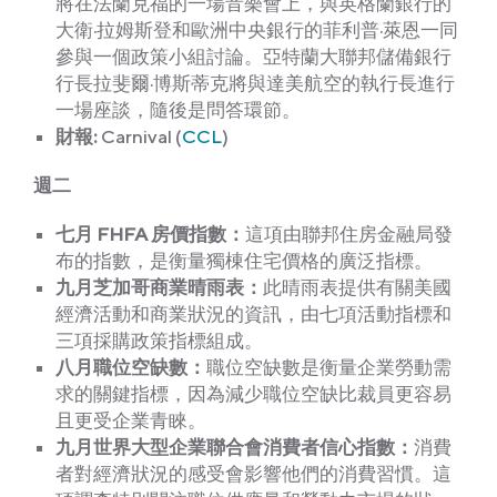
將在法蘭克福的一場音樂會上，與英格蘭銀行的
大衛·拉姆斯登和歐洲中央銀行的菲利普·萊恩一同
參與一個政策小組討論。亞特蘭大聯邦儲備銀行
行長拉斐爾·博斯蒂克將與達美航空的執行長進行
一場座談，隨後是問答環節。
財報:
Carnival (
CCL
)
週二
七月 FHFA 房價指數：
這項由聯邦住房金融局發
布的指數，是衡量獨棟住宅價格的廣泛指標。
九月芝加哥商業晴雨表：
此晴雨表提供有關美國
經濟活動和商業狀況的資訊，由七項活動指標和
三項採購政策指標組成。
八月職位空缺數：
職位空缺數是衡量企業勞動需
求的關鍵指標，因為減少職位空缺比裁員更容易
且更受企業青睞。
九月世界大型企業聯合會消費者信心指數：
消費
者對經濟狀況的感受會影響他們的消費習慣。這