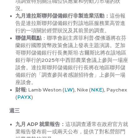
項調查特別關注職位供應量和勞動力市場的狀
況。
九月達拉斯聯邦儲備銀行非製造業活動：
這份報
告是達拉斯聯邦儲備銀行對該地區服務業高管進
行的一項關於經營狀況及其前景的調查。
聯儲局觀點
：聯準會副主席菲利普·傑佛遜將在芬
蘭銀行國際貨幣政策會議上發表主題演講。芝加
哥聯邦儲備銀行行長奧斯坦·古爾斯比將在該地區
銀行舉行的2025年中西部農業會議上參與一場座
談會。達拉斯聯邦儲備銀行行長將在地區聯邦儲
備銀行的「調查參與者感謝招待會」上參與一場
座談會。
財報:
Lamb Weston (
LW
), Nike (
NKE
), Paychex
(
PAYX
)
週三
九月 ADP 就業報告：
這項調查通常在政府官方就
業報告發布前一或兩天公布，提供了對私營部門