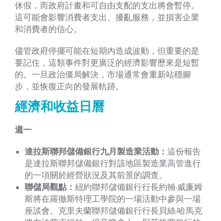
休假，而政府計畫和可自由支配的支出將會暫停。
這可能會影響消費者支出、擾亂服務，並損害企業
和消費者的信心。
儘管政府停擺可能在短期內造成波動，但重要的是
要記住，這類事件對更廣泛的經濟影響歷來是短暫
的。一旦政治僵局解決，市場通常會重新站穩腳
步，並恢復正向的發展軌跡。
經濟和收益日曆
週一
達拉斯聯邦儲備銀行九月製造業活動：
這份報告
是達拉斯聯邦儲備銀行對該地區製造業高管進行
的一項關於經營狀況及其前景的調查。
聯儲局觀點：
紐約聯邦儲備銀行行長約翰·威廉姆
斯將在羅徹斯特理工學院的一場活動中參與一場
座談會。克里夫蘭聯邦儲備銀行行長貝絲·哈馬克