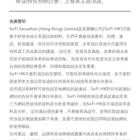
斯·諾特告別研討會」上發表主題演講。
免責聲明
SoFi Securities (Hong Kong) Limited及其聯屬公司(‘SoFi HK’)可能
會不時發布或分享資訊和材料。它們不應被視為要約、招攬、邀
請、投資建議、在任何司法管轄區購買、出售或以其他方式處理任
何投資工具或產品的建議。 請注意，投資涉及風險，資產的過去表
現並不能保證未來的結果或回報。 投資者在作出投資決定之前考慮
自身的具體財務需求、目標和風險狀況非常重要。
SoFi HK不會對資訊的完整性、可靠性和準確性作出保證，並不會對
因使用本文資訊而造成的任何損失和/或損害承擔任何責任。
這些資訊和材料可能包括其他網站的超連結，SoFi HK對任何超連結
網站的內容不會承擔任何責任。 SoFi HK雖然相信透過超連結至第
三方網站所提供的資料及分析是準確的，但SoFi HK並不保證該等資
料及分析。 這些連結僅供參考，不應被視為認可。使用此類超連結
所涉及的風險應由閣下承擔，並遵守適用於此類訪問和該連結網站
的使用條款。
任何產品、徽標、品牌和其他商標或圖像均為其各自商標持有者的