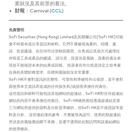
業狀況及其前景的看法。
財報
：Carnival (
CCL
)
免責聲明
SoFi Securities (Hong Kong) Limited及其聯屬公司(‘SoFi HK’)可能
會不時發布或分享資訊和材料。它們不應被視為要約、招攬、邀
請、投資建議、在任何司法管轄區購買、出售或以其他方式處理任
何投資工具或產品的建議。 請注意，投資涉及風險，資產的過去表
現並不能保證未來的結果或回報。 投資者在作出投資決定之前考慮
自身的具體財務需求、目標和風險狀況非常重要。
SoFi HK不會對資訊的完整性、可靠性和準確性作出保證，並不會對
因使用本文資訊而造成的任何損失和/或損害承擔任何責任。
這些資訊和材料可能包括其他網站的超連結，SoFi HK對任何超連結
網站的內容不會承擔任何責任。 SoFi HK雖然相信透過超連結至第
三方網站所提供的資料及分析是準確的，但SoFi HK並不保證該等資
料及分析。 這些連結僅供參考，不應被視為認可。使用此類超連結
所涉及的風險應由閣下承擔，並遵守適用於此類訪問和該連結網站
的使用條款。