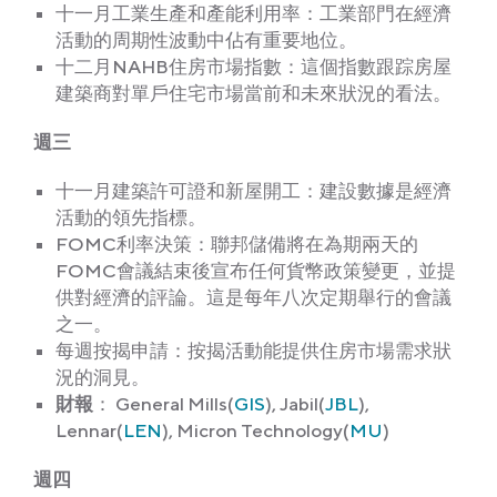
十一月工業生產和產能利用率：工業部門在經濟
活動的周期性波動中佔有重要地位。
十二月NAHB住房市場指數：這個指數跟踪房屋
建築商對單戶住宅市場當前和未來狀況的看法。
週三
十一月建築許可證和新屋開工：建設數據是經濟
活動的領先指標。
FOMC利率決策：聯邦儲備將在為期兩天的
FOMC會議結束後宣布任何貨幣政策變更，並提
供對經濟的評論。這是每年八次定期舉行的會議
之一。
每週按揭申請：按揭活動能提供住房市場需求狀
況的洞見。
財報
： General Mills(
GIS
), Jabil(
JBL
),
Lennar(
LEN
), Micron Technology(
MU
)
週四