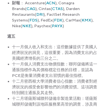
財報
： Accenture(
ACN
), Conagra
Brands(
CAG
), Cintas(
CTAS
), Darden
Restaurants(
DRI
), FactSet Research
Systems(
FDS
), FedEx(
FDX
), CarMax(
KMX
),
Nike(
NKE
), Paychex(
PAYX
)
週五
十一月個人收入和支出：這些數據提供了美國人
經濟狀況的洞見，這很重要，因為消費支出約占
美國經濟增長的三分之二。
十一月個人消費支出物價指數：聯邦儲備將這一
通脹指標作為其價格穩定任務的目標，並認為
PCE是衡量消費者支出習慣的最佳指標。
十二月密西根大學消費者信心指數：消費者對經
濟狀況的感受會影響他們的消費習慣。這項調查
特別關注通脹及其走勢。
十二月堪薩斯城聯邦儲備非製造業活動：堪薩斯
城聯邦儲備對該地區服務業高管的調查，涉及商