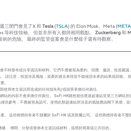
週三閉門會見了X 和
Tesla
(
TSLA
) 的 Elon Musk、Meta (
META
Gates 等科技領袖。 但並非所有人都持相同觀點。
Zuckerberg
和
M
技術的危險。 最終的監管提案會是什麼樣子還有待觀察。
司(‘SoFi HK’)可能會不時發布或分享資訊和材料。它們不應被視為要約、招攬、邀請、投資建
。 請注意，投資涉及風險，資產的過去表現並不能保證未來的結果或回報。 
重要。
會對因使用本文資訊而造成的任何損失和/或損害承擔任何責任。
結網站的內容不會承擔任何責任。 SoFi HK雖然相信透過超連結至第三方網站所
些連結僅供參考，不應被視為認可。使用此類超連結所涉及的風險應由閣下承擔，並
 這些商標持有者不隸屬於 SoFi HK 或其附屬公司。 這些商標持有者不贊
印、傳播、 傳閱、分發或發佈本文資訊或材料，或用於商業或公共目的。