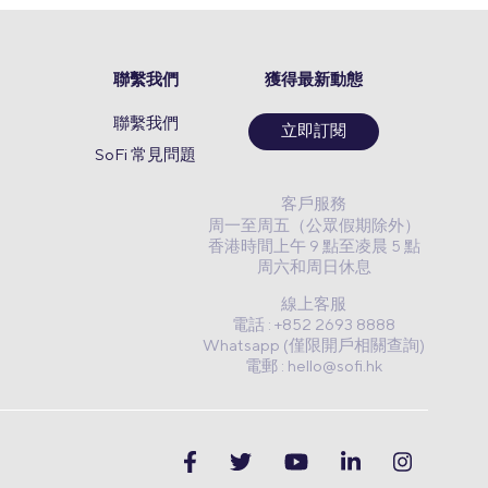
聯繫我們
獲得最新動態
聯繫我們
立即訂閱
SoFi 常見問題
客戶服務
周一至周五（公眾假期除外）
香港時間上午 9 點至凌晨 5 點
周六和周日休息
線上客服
電話 : +852 2693 8888
Whatsapp (僅限開戶相關查詢)
電郵 :
hello@sofi.hk