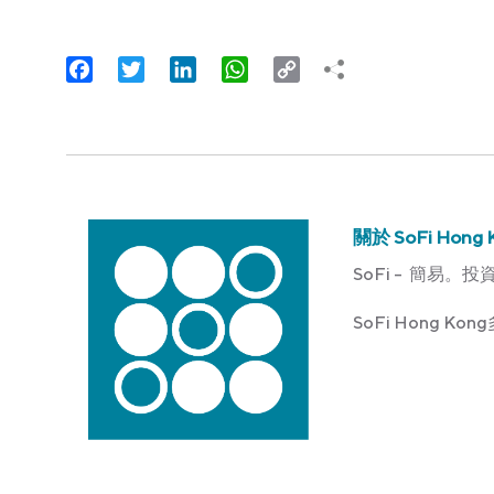
Facebook
Twitter
LinkedIn
WhatsApp
Copy
Link
關於 SoFi Hong 
SoFi – 簡易。投
SoFi Hong 