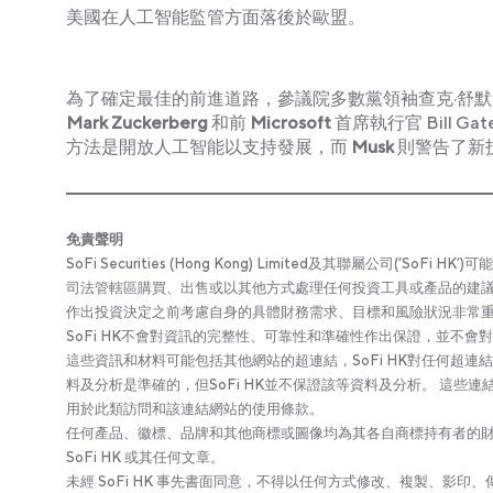
美國在人工智能監管方面落後於歐盟。
為了確定最佳的前進道路，參議院多數黨領袖查克·舒默
Mark Zuckerberg
和前
Microsoft
首席執行官 Bill 
方法是開放人工智能以支持發展，而
Musk
則警告了新
免責聲明
SoFi Securities (Hong Kong) Limited及其聯屬公
司法管轄區購買、出售或以其他方式處理任何投資工具或產品的建議
作出投資決定之前考慮自身的具體財務需求、目標和風險狀況非常
SoFi HK不會對資訊的完整性、可靠性和準確性作出保證，並不
這些資訊和材料可能包括其他網站的超連結，SoFi HK對任何超連
料及分析是準確的，但SoFi HK並不保證該等資料及分析。 這
用於此類訪問和該連結網站的使用條款。
任何產品、徽標、品牌和其他商標或圖像均為其各自商標持有者的財產。
SoFi HK 或其任何文章。
未經 SoFi HK 事先書面同意，不得以任何方式修改、複製、影