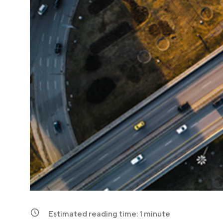
Estimated reading time:
1
minute