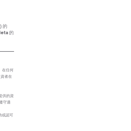
) 的
eta
的
議、在任何
投資者在
提供的資
遵守適
助或認可