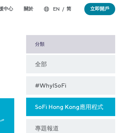
援中心
關於
简
立即開戶
EN
/
分類
全部
#WhyISoFi
SoFi Hong Kong應用程式
專題報道