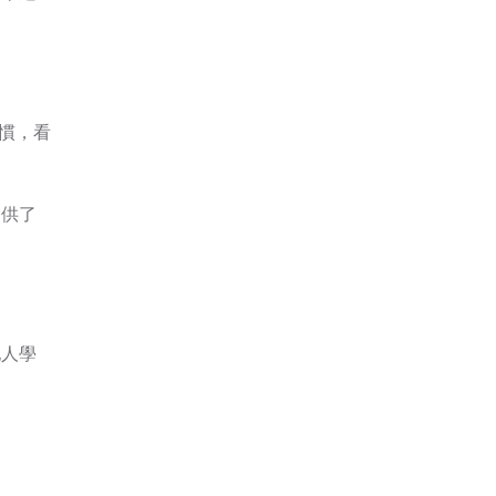
習慣，看
提供了
他人學