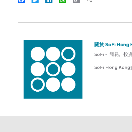
Link
關於 SoFi Hong 
SoFi – 簡易。投
SoFi Hong 