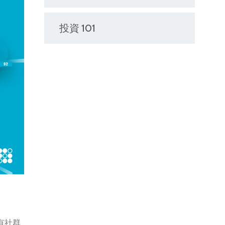
投資 101
有社群