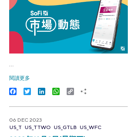
…
閱讀更多
Facebook
Twitter
LinkedIn
WhatsApp
Copy
Link
06 DEC 2023
US_T
US_TTWO
US_GTLB
US_WFC