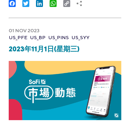
Facebook
Twitter
LinkedIn
WhatsApp
Copy
Link
01 NOV 2023
US_PFE
US_BP
US_PINS
US_SYY
2023年11月1日(星期三)