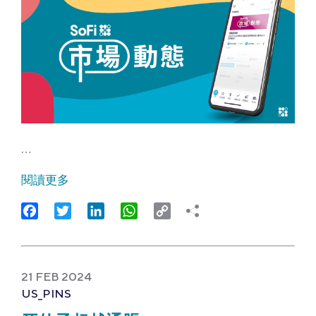
…
閱讀更多
Facebook
Twitter
LinkedIn
WhatsApp
Copy
Link
21 FEB 2024
US_PINS