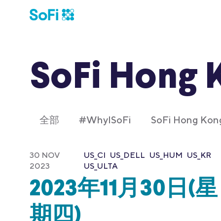
SoFi Hong 
全部
#WhyISoFi
SoFi Hong K
30 NOV
US_CI
US_DELL
US_HUM
US_KR
2023
US_ULTA
2023年11月30日(星
期四)