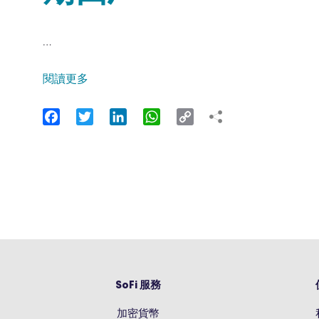
…
閱讀更多
Facebook
Twitter
LinkedIn
WhatsApp
Copy
Link
SoFi 服務
加密貨幣