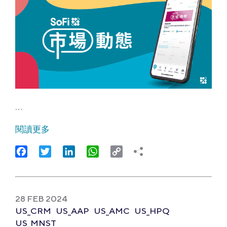
…
閱讀更多
Facebook
Twitter
LinkedIn
WhatsApp
Copy
Link
28 FEB 2024
US_CRM
US_AAP
US_AMC
US_HPQ
US_MNST