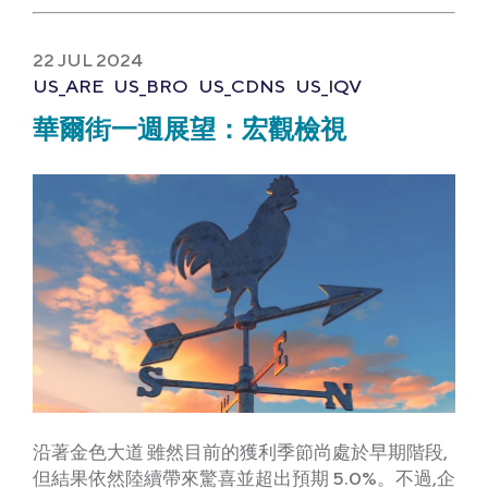
22 JUL 2024
US_ARE
US_BRO
US_CDNS
US_IQV
華爾街一週展望：宏觀檢視
沿著金色大道 雖然目前的獲利季節尚處於早期階段,
但結果依然陸續帶來驚喜並超出預期 5.0%。不過,企