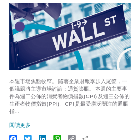
本週市場焦點收窄。 隨著企業財報季步入尾聲，一
個議題將主導市場討論：通貨膨脹。 本週的主要事
件為週二公佈的消費者物價指數(CPI) 及週三公佈的
生產者物價指數(PPI)。CPI 是最受廣泛關注的通脹
指…
閱讀更多
Facebook
Twitter
LinkedIn
WhatsApp
Copy