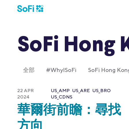
SoFi Hong 
全部
#WhyISoFi
SoFi Hong K
22 APR
US_AMP
US_ARE
US_BRO
2024
US_CDNS
華爾街前瞻：尋找
方向