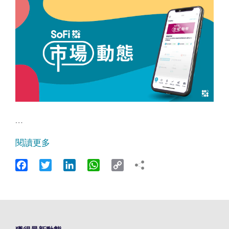
…
閱讀更多
Facebook
Twitter
LinkedIn
WhatsApp
Copy
Link