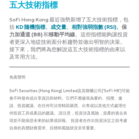
五大技術指標
SoFi Hong Kong 最近強勢新增了五大技術指標，包
括
KD 隨機指標
、
成交量
、
相對強弱指數 (RSI)
、保
力加通道 (BB)
和
移動平均線
。這些指標能夠讓投資
者更深入地從技術面分析趨勢並做出明智的決策。
接下來，我們將為您解說這五大技術指標的由來以
及常用方法。
免責聲明
SoFi Securities (Hong Kong) Limited及其聯屬公司(‘SoFi HK’)可能
會不時發布或分享資訊和材料。它們不應被視為要約、招攬、邀
請、投資建議、在任何司法管轄區購買、出售或以其他方式處理任
何投資工具或產品的建議。 請注意，投資涉及風險，資產的過去表
現並不能保證未來的結果或回報。 投資者在作出投資決定之前考慮
自身的具體財務需求、目標和風險狀況非常重要。