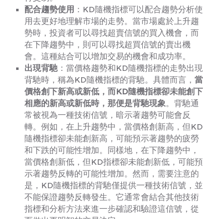
配合趨勢使用
：KD隨機指標可以配合趨勢分析使
用去更好地理解市場的走勢。當市場處於上升趨
勢時，投資者可以尋找超賣信號的買入機會，而
在下降趨勢中，則可以尋找超買信號的賣出機
會。這種結合可以增加交易的機會和成功率。
出現背馳
：當價格趨勢和KD隨機指標的走勢出現
背馳時，稱為KD隨機指標的背馳。具體而言，
當
價格創下新高或新低，而KD隨機指標卻未能創下
相應的新高或新低時，那便是背馳現象
。背馳通
常被視為一種技術信號，暗示著趨勢可能會反
轉。例如，在上升趨勢中，當價格創新高，但KD
隨機指標卻未能創新高，可能預示著趨勢的疲勞
和下跌的可能性增加。同樣地，在下降趨勢中，
當價格創新低，但KD指標卻未能創新低，可能預
示著趨勢反轉的可能性增加。然而，需要注意的
是，KD隨機指標的背馳僅提供一種技術信號，並
不能保證趨勢反轉發生。它通常會結合其他技術
指標和分析方法來進一步確認和驗證這信號，從