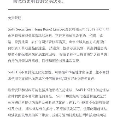
而做出更明智的交易決定。
免責聲明
SoFi Securities (Hong Kong) Limited及其聯屬公司(‘SoFi HK’)可能
會不時發布或分享資訊和材料。它們不應被視為要約、招攬、邀
請、投資建議、在任何司法管轄區購買、出售或以其他方式處理任
何投資工具或產品的建議。 請注意，投資涉及風險，資產的過去表
現並不能保證未來的結果或回報。 投資者在作出投資決定之前考慮
自身的具體財務需求、目標和風險狀況非常重要。
SoFi HK不會對資訊的完整性、可靠性和準確性作出保證，並不會對
因使用本文資訊而造成的任何損失和/或損害承擔任何責任。
這些資訊和材料可能包括其他網站的超連結，SoFi HK對任何超連結
網站的內容不會承擔任何責任。 SoFi HK雖然相信透過超連結至第
三方網站所提供的資料及分析是準確的，但SoFi HK並不保證該等資
料及分析。 這些連結僅供參考，不應被視為認可。使用此類超連結
所涉及的風險應由閣下承擔，並遵守適用於此類訪問和該連結網站