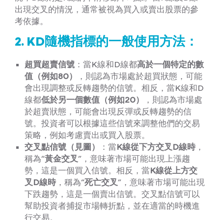
出現交叉的情況，通常被視為買入或賣出股票的參
考依據。
2. KD隨機指標的一般使用方法：
超買超賣信號
：當K線和D線都
高於一個特定的數
值（例如80）
，則認為市場處於超買狀態，可能
會出現調整或反轉趨勢的信號。相反，當K線和D
線都
低於另一個數值（例如20）
，則認為市場處
於超賣狀態，可能會出現反彈或反轉趨勢的信
號。投資者可以根據這些信號來調整他們的交易
策略，例如考慮賣出或買入股票。
交叉點信號（見圖）
：當
K線從下方交叉D線時
，
稱為“
黃金交叉
”，意味著市場可能出現上漲趨
勢，這是一個買入信號。相反，當
K線從上方交
叉D線時
，稱為“
死亡交叉
”，意味著市場可能出現
下跌趨勢，這是一個賣出信號。交叉點信號可以
幫助投資者捕捉市場轉折點，並在適當的時機進
行交易。