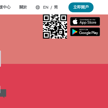
援中心
關於
简
立即開戶
EN
/