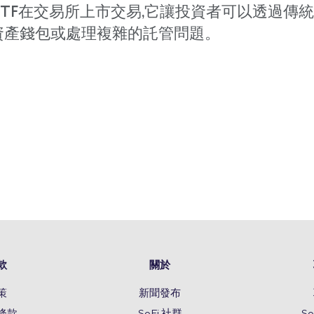
ETF在交易所上市交易,它讓投資者可以透過傳
資產錢包或處理複雜的託管問題。
款
關於
策
新聞發布
條款
SoFi 社群
S