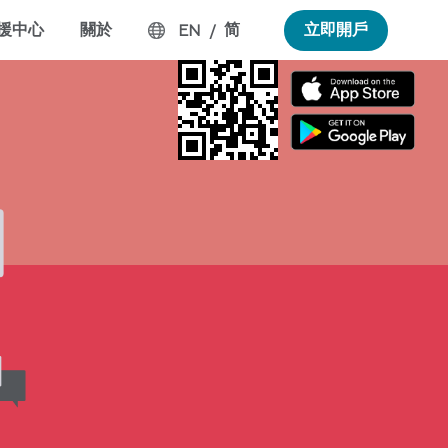
援中心
關於
简
立即開戶
EN
/