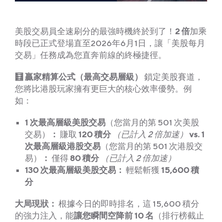
美股交易員全速刷分的最強時機終於到了！
2 倍
加乘
時段已正式登場直至2026年6月1日，讓「美股每月
交易」任務成為您直奔前線的終極捷徑。
🧮 贏家精算公式（最高交易層級）
鎖定美股賽道，
您將比港股玩家擁有更巨大的核心效率優勢。例
如：
1 次最高層級美股交易
（您當月的第 501 次美股
交易）
：
賺取
120 積分
（已計入 2 倍加速）
vs. 1
次最高層級港股交易
（您當月的第 501 次港股交
易）
：
僅得
80 積分
（已計入 2 倍加速）
130 次最高層級美股交易：
輕鬆斬獲
15,600 積
分
大局現狀：
根據今日的即時排名，這 15,600 積分
的強力注入，能
讓您瞬間空降前 10 名
（排行榜截止