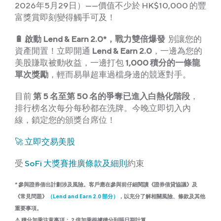
2026年5月29日）——價值不少於 HK$10,000 的豐
富獎賞即刻變得觸手可及！
🔋 啟動 Lend & Earn 2.0*，戰力雙倍爆發
別讓您的
資產閒置！立即開通
Lend & Earn 2.0
，一邊為您的
美股賺取被動收益，一邊打包
1,000 積分的一條龍
單次獎勵
，輕而易舉超車過檔身邊的競逐對手。
目前
第 5 名至第 50 名的爭奪已進入白熱化階段
，
排行榜名次每分每秒都在洗牌。今晚立即切入內
線，鎖定您的頒獎台席位！
🚀 立即交易美股
受
SoFi 大獎賽推廣條款及細則
約束
* 參與證券借出計劃涉及風險。客戶應在參與前仔細閱讀《證券借貸協議》及
《常見問題》
（
Lend and Earn 2.0 部分
）
，以充分了解相關風險、條款及其他
重要事項。
⚠️ 積分加乘注意事項： 2 倍加乘根據積分到賬日期計算。