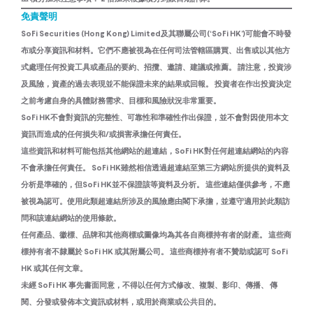
免責聲明
SoFi Securities (Hong Kong) Limited及其聯屬公司(‘SoFi HK’)可能會不時發
布或分享資訊和材料。它們不應被視為在任何司法管轄區購買、出售或以其他方
式處理任何投資工具或產品的要約、招攬、邀請、建議或推薦。 請注意，投資涉
及風險，資產的過去表現並不能保證未來的結果或回報。 投資者在作出投資決定
之前考慮自身的具體財務需求、目標和風險狀況非常重要。
SoFi HK不會對資訊的完整性、可靠性和準確性作出保證，並不會對因使用本文
資訊而造成的任何損失和/或損害承擔任何責任。
這些資訊和材料可能包括其他網站的超連結，SoFi HK對任何超連結網站的內容
不會承擔任何責任。 SoFi HK雖然相信透過超連結至第三方網站所提供的資料及
分析是準確的，但SoFi HK並不保證該等資料及分析。 這些連結僅供參考，不應
被視為認可。使用此類超連結所涉及的風險應由閣下承擔，並遵守適用於此類訪
問和該連結網站的使用條款。
任何產品、徽標、品牌和其他商標或圖像均為其各自商標持有者的財產。 這些商
標持有者不隸屬於 SoFi HK 或其附屬公司。 這些商標持有者不贊助或認可 SoFi
HK 或其任何文章。
未經 SoFi HK 事先書面同意，不得以任何方式修改、複製、影印、傳播、 傳
閱、分發或發佈本文資訊或材料，或用於商業或公共目的。