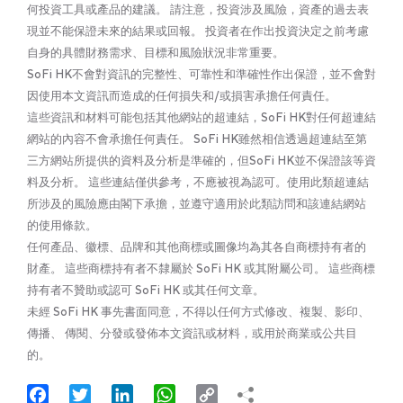
何投資工具或產品的建議。 請注意，投資涉及風險，資產的過去表
現並不能保證未來的結果或回報。 投資者在作出投資決定之前考慮
自身的具體財務需求、目標和風險狀況非常重要。
SoFi HK不會對資訊的完整性、可靠性和準確性作出保證，並不會對
因使用本文資訊而造成的任何損失和/或損害承擔任何責任。
這些資訊和材料可能包括其他網站的超連結，SoFi HK對任何超連結
網站的內容不會承擔任何責任。 SoFi HK雖然相信透過超連結至第
三方網站所提供的資料及分析是準確的，但SoFi HK並不保證該等資
料及分析。 這些連結僅供參考，不應被視為認可。使用此類超連結
所涉及的風險應由閣下承擔，並遵守適用於此類訪問和該連結網站
的使用條款。
任何產品、徽標、品牌和其他商標或圖像均為其各自商標持有者的
財產。 這些商標持有者不隸屬於 SoFi HK 或其附屬公司。 這些商標
持有者不贊助或認可 SoFi HK 或其任何文章。
未經 SoFi HK 事先書面同意，不得以任何方式修改、複製、影印、
傳播、 傳閱、分發或發佈本文資訊或材料，或用於商業或公共目
的。
Facebook
Twitter
LinkedIn
WhatsApp
Copy