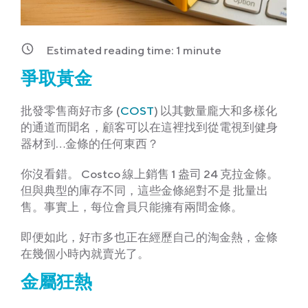
Estimated reading time:
1
minute
爭取黃金
批發零售商好市多 (
COST
) 以其數量龐大和多樣化
的通道而聞名，顧客可以在這裡找到從電視到健身
器材到…金條的任何東西？
你沒看錯。 Costco 線上銷售 1 盎司 24 克拉金條。
但與典型的庫存不同，這些金條絕對不是
批量出
售。事實上，每位會員只能擁有兩間金條。
即便如此，好市多也正在經歷自己的淘金熱，金條
在幾個小時內就賣光了。
金屬狂熱