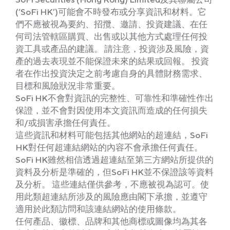
(‘SoFi HK’)可能會不時發布或分享資訊和材料。它
們不應被視為要約、招攬、邀請、投資建議、在任
何司法管轄區購買、出售或以其他方式處理任何投
資工具或產品的建議。 請注意，投資涉及風險，資
產的過去表現並不能保證未來的結果或回報。 投資
者在作出投資決定之前考慮自身的具體財務需求、
目標和風險狀況非常重要。
SoFi HK不會對資訊的完整性、可靠性和準確性作出
保證，並不會對因使用本文資訊而造成的任何損失
和/或損害承擔任何責任。
這些資訊和材料可能包括其他網站的超連結，SoFi
HK對任何超連結網站的內容不會承擔任何責任。
SoFi HK雖然相信透過超連結至第三方網站所提供的
資料及分析是準確的，但SoFi HK並不保證該等資料
及分析。 這些連結僅供參考，不應被視為認可。使
用此類超連結所涉及的風險應由閣下承擔，並遵守
適用於此類訪問和該連結網站的使用條款。
任何產品、徽標、品牌和其他商標或圖像均為其各