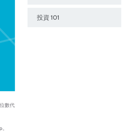
投資 101
6位數代
p。