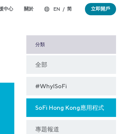
援中心
關於
简
立即開戶
EN
/
分類
全部
#WhyISoFi
SoFi Hong Kong應用程式
專題報道