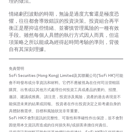
理的做法。
情緒劇烈波動的時期，無論是過度亢奮還是極度恐
懼，往往都會導致錯誤的投資決策。投資組合再平
衡正是壓抑這些情緒、並審慎管理風險的一種有效
手段。雖然每個人具體的執行方式因人而異，但這
項策略之所以能成為經得起時間考驗的準則，背後
自有其深刻理據。
免責聲明
SoFi Securities (Hong Kong) Limited及其聯屬公司(‘SoFi HK’)可能
會不時發布或分享資訊和材料。它們不應被視為在任何司法管轄區
購買、出售或以其他方式處理任何投資工具或產品的要約、招攬、
邀請、建議或推薦。 請注意，投資涉及風險，資產的過去表現並不
能保證未來的結果或回報。 投資者在作出投資決定之前考慮自身的
具體財務需求、目標和風險狀況非常重要。
SoFi HK不會對資訊的完整性、可靠性和準確性作出保證，並不會對
因使用本文資訊而造成的任何損失和/或損害承擔任何責任。