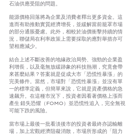
石油供應受阻的問題。
能源價格回落將為企業及消費者釋出更多資金。這
進而有助推動實質經濟增長，並緩解當前籠罩市場
的部分通脹憂慮。此外，相較於油價衝擊持續的情
況，聯儲局在利率政策上需要採取的應對舉措亦可
望相應減少。
結合上述不斷改善的地緣政治局勢、強勁的企業盈
利增長，以及毫無放緩跡象的科技熱潮，究竟會帶
來甚麼結果？答案就是促成大市「恐慌性暴漲」的
完美條件。當然，市場對「恐慌性暴漲」並沒有單
一的標準定義，但簡單來說，它就是資產價格的急
速飆升。在這種市況下，投資者因看著價格上漲而
產生 錯失恐懼（FOMO）並恐慌性追入，完全無視
可能下跌的風險。
當市場上最後一批看淡後市的投資者最終亦認輸離
場，加上宏觀經濟阻礙消散，市場所形成的「阻力