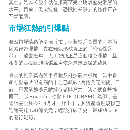
真空」足以將股市估值推高至完全脫離歷史常態的
水平。目前，促成這種「恐慌性暴漲」的條件正在
不斷醞釀。
市場狂熱的引爆點
雖然市場情緒能提振股市，但若缺乏實質的基本面
因素作為理據，實在難以形成真正的「恐慌性暴
漲」。過去數年，人工智能正是這個核心理據；且
相關的基礎設施擴張至今依然毫無放緩的跡象。
最佳的例子莫過於半導體及科技硬件板塊，當中多
家存儲晶片製造商的市值已飆破 1萬億美元大關。目
前，只要業務涉及數據存儲與算力，資金便會蜂擁
而至。以 Roundhill 存儲 ETF（DRAM）為例，儘
管該基金於今年4月才掛牌上市，其資產管理規模已
迅速高達 100億美元，輕鬆打破了史上最成功 ETF
的發行紀錄。