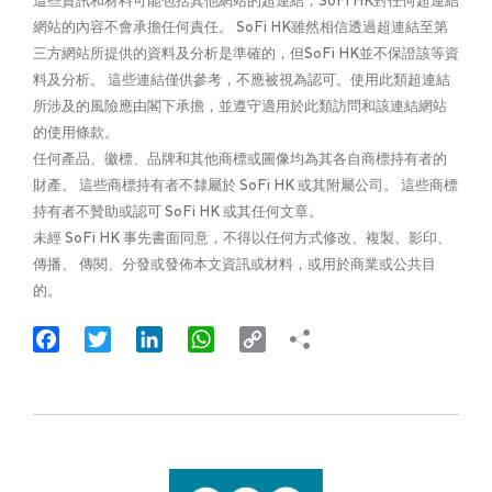
這些資訊和材料可能包括其他網站的超連結，SoFi HK對任何超連結
網站的內容不會承擔任何責任。 SoFi HK雖然相信透過超連結至第
三方網站所提供的資料及分析是準確的，但SoFi HK並不保證該等資
料及分析。 這些連結僅供參考，不應被視為認可。使用此類超連結
所涉及的風險應由閣下承擔，並遵守適用於此類訪問和該連結網站
的使用條款。
任何產品、徽標、品牌和其他商標或圖像均為其各自商標持有者的
財產。 這些商標持有者不隸屬於 SoFi HK 或其附屬公司。 這些商標
持有者不贊助或認可 SoFi HK 或其任何文章。
未經 SoFi HK 事先書面同意，不得以任何方式修改、複製、影印、
傳播、 傳閱、分發或發佈本文資訊或材料，或用於商業或公共目
的。
Facebook
Twitter
LinkedIn
WhatsApp
Copy
Link