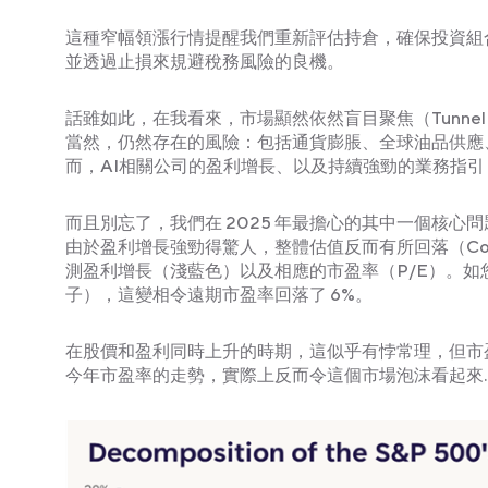
這種窄幅領漲行情提醒我們重新評估持倉，確保投資組
並透過止損來規避稅務風險的良機。
話雖如此，在我看來，市場顯然依然盲目聚焦（Tunnel 
當然，仍然存在的風險：包括通貨膨脹、全球油品供應
而，AI相關公司的盈利增長、以及持續強勁的業務指
而且別忘了，我們在 2025 年最擔心的其中一個核心問題，
由於盈利增長強勁得驚人，整體估值反而有所回落（Com
測盈利增長（淺藍色）以及相應的市盈率（P/E）。
子），這變相令遠期市盈率回落了 6%。
在股價和盈利同時上升的時期，這似乎有悖常理，但市
今年市盈率的走勢，實際上反而令這個市場泡沫看起來