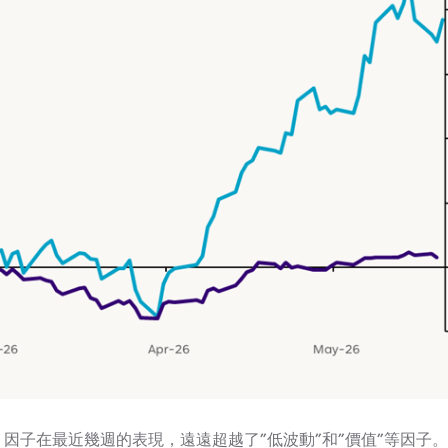
能” 因子在最近幾週的表現，遠遠超越了”低波動”和”價值”等因子