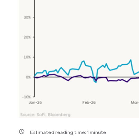
Estimated reading time:
1
minute