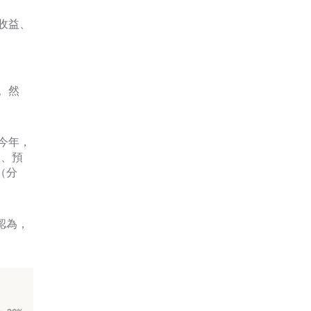
收益、
。然
了今年，
）、預
（分
認為，