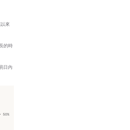
底以來
長的時
易日內